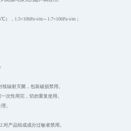
1.5×106Pa·s/m～1.7×106Pa·s/m；
号
用射线辐射灭菌，包装破损禁用。
需一次性用完，切勿重复使用。
处理。
2.对产品组成成分过敏者禁用。