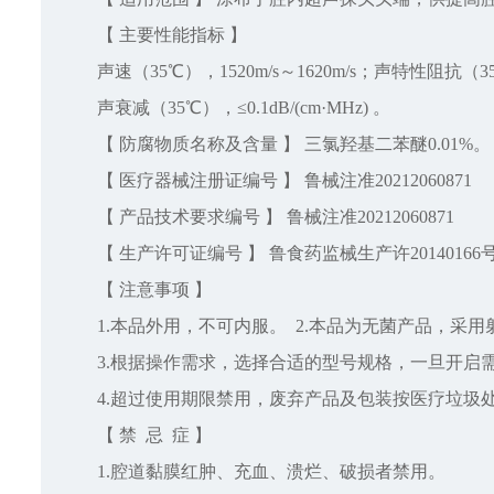
【 主要性能指标 】
声速（35℃），1520m/s～1620m/s；声特性阻抗（35℃），
声衰减（35℃），≤0.1dB/(cm·MHz) 。
【 防腐物质名称及含量 】 三氯羟基二苯醚0.01%。
【 医疗器械注册证编号 】 鲁械注准20212060871
【 产品技术要求编号 】 鲁械注准20212060871
【 生产许可证编号 】 鲁食药监械生产许20140166
【 注意事项 】
1.本品外用，不可内服。 2.本品为无菌产品，采
3.根据操作需求，选择合适的型号规格，一旦开启
4.超过使用期限禁用，废弃产品及包装按医疗垃圾
【 禁 忌 症 】
1.腔道黏膜红肿、充血、溃烂、破损者禁用。 