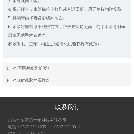
3. 带好无菌手套。
4. 提起腰带，由器械护士接取或有巡回护士用无菌持物钳接取。
5. 将腰带由术者身后绕到前面。
6. 术者将腰带系于腰部前方，带子要保持无菌，使手术者背侧全
部由无菌手术衣遮盖。
有效期限：三年 （通过加速老化试验获得有效期）
医用射线防护喷剂
上一条:
X射线胶片观片灯
下一条:
联系我们
山东九尔医药生物科技有限公司
电话：0537-222 2255 0537-222 0011
传真：0537-222 9211