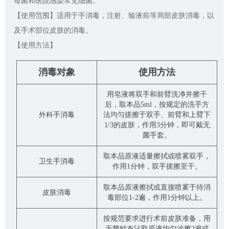
母菌和医院感染常见细菌。
【使用范围】适用于手消毒，注射、输液前等局部皮肤消毒，以
及手术部位皮肤的消毒。
【使用方法】
消毒对象
使用方法
用皂液将双手和前臂洗净并擦干
后，取本品5ml，按规定的洗手方
外科手消毒
法均匀搓擦于双手、前臂和上臂下
1/3的皮肤，作用3分钟，即可戴无
菌手套。
取本品原液适量擦拭或喷雾双手，
卫生手消毒
作用1分钟，双手搓擦至干。
取本品原液擦拭或直接喷雾于待消
皮肤消毒
毒部位1-2遍，作用1分钟以上。
按规范要求进行术前皮肤准备，用
无菌纱布沾取原液均匀涂擦2遍或