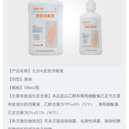
【产品名称】九尔®皮肤消毒液
【剂型】液体
【规格】500ml/瓶
【主要有效成分及含量】本品是以乙醇和葡萄糖酸氯己定为主要
有效成分的消毒液，乙醇含量为70%±6%（V/V），葡萄糖酸氯
己定含量为1%±0.1%（W/V）。
【杀灭微生物类别】可杀灭肠道致病菌、化脓性球菌、致病性酵